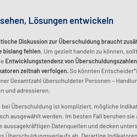
sehen, Lösungen entwickeln
itische Diskussion zur Überschuldung braucht zusät
e bislang fehlen
. Um gezielt handeln zu können, soll
ie
Entwicklungstendenz von Überschuldungszahlen 
katoren zeitnah verfolgen.
So könnten Entscheider*i
ner Gesamtzahl überschuldeter Personen – Handlu
n und adressieren.
 bei Überschuldung ist kompliziert, mögliche Indika
sch ausgewählt werden. Im besten Fall beruhen sie 
e aussagekräftigen Datenquellen und decken unters
es Überschuldungsverlaufs ab. Derartige Indikatore