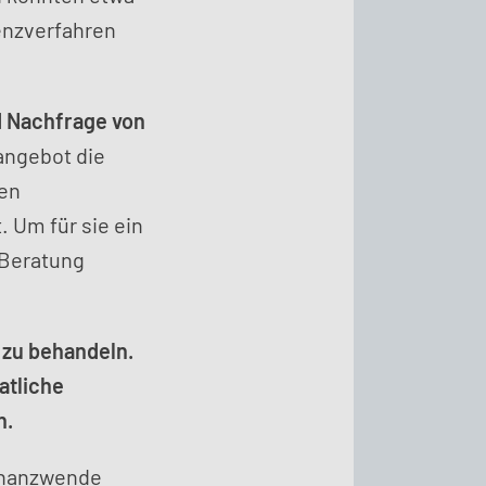
enzverfahren
d Nachfrage von
ngebot die
ten
. Um für sie ein
 Beratung
 zu behandeln.
atliche
n.
Finanzwende