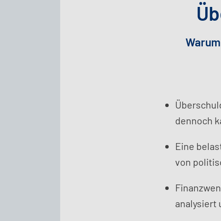
Üb
Warum 
Überschuld
dennoch ka
Eine belas
von politi
Finanzwend
analysiert