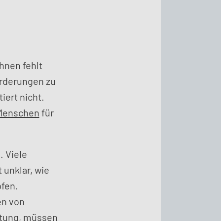
hnen fehlt
rderungen zu
iert nicht.
 Menschen
für
. Viele
 unklar, wie
pfen.
en von
atung, müssen