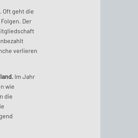
 Oft geht die
 Folgen. Der
itgliedschaft
unbezahlt
nche verlieren
land.
Im Jahr
en wie
n die
ie
egend