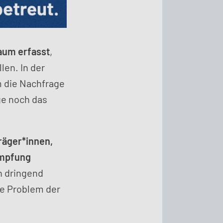
aum erfasst
,
len. In der
m die Nachfrage
ge noch das
räger*innen,
ämpfung
h dringend
le Problem der