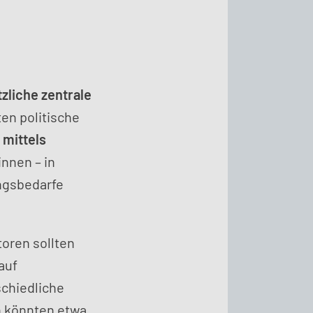
zliche zentrale
ten politische
mittels
nnen – in
ngsbedarfe
toren sollten
auf
chiedliche
n könnten etwa