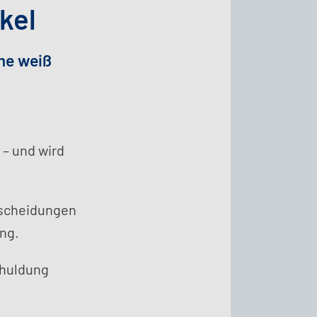
kel
me weiß
 – und wird
tscheidungen
ng.
chuldung