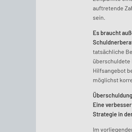
auftretende Za
sein.
Es braucht auß
Schuldnerbera
tatsächliche B
überschuldete M
Hilfsangebot be
möglichst korre
Überschuldung 
Eine verbessert
Strategie in d
Im vorliegenden